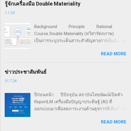
จากครอบครัว (ที่มา: FFI Global Data Points) จาก
รู้จักเครื่องมือ Double Materiality
ข้อมูลการสำรวจของ Family Business Network
1.1.24
องค์กรเครือข่ายธุรกิจครอบครัวที่ก่อตั้งเมื่อปี ค.ศ.
1989 มีสมาชิกรวมกันกว่า 4,500 ครอบครัวธุรกิจ
Background Principle Rational
ใน 65 ประเทศทั่วโลก ระบุว่า แม้กิจการครอบครัว
Course Double Materiality (ทวิสารัตถภาพ)
จะให้ความสำคัญเพิ่มขึ้นกับประเด็นสิ่งแวดล้อม
เป็นการระบุประเด็นสาระสำคัญทางการเงินอัน
สังคม และธรรมาภิบาล (ESG) แต่เกือบ 60% ของ
เกิดจากปัจจัยความยั่งยืนที่มีต่อการสร้างคุณค่า
191 กิจการครอบครัวที่ทำการสำรวจ ยังมิได้มีการ
READ MORE
กิจการ และประเด็นสาระสำคัญของผลกระทบอัน
จัดทำรายงานประจำปี โดย 16% ของกิจการที่ถูก
เกิดจากการกระทำขององค์กรที่มีต่อเศรษฐกิจ
สำรวจ มีการเปิดเผยตัวเลขการดำเนินงานตามตัว
สังคม และสิ่งแวดล้อม สำหรับนำไปใช้ดำเนินการ
ชี้วัดทางสังคมและสิ่งแวดล้อมต่อสาธารณะ และมี
ข่าวประชาสัมพันธ์
เพื่อมุ่งสู่ความยั่งยืน หลักการทวิสารัตถาพ ทวิ
เพียง 5% ที่มีการรับฟังกลุ่มผู้มีส่วนได้เสีย เพื่อใช้
31.7.26
สารัตถภาพ เป็นเครื่องมือที่พัฒนาต่อยอดมาจาก
กำหนดเนื้อหาในรายงาน เครือข่ายธุรกิจครอบ
การวิเคราะห์สารัตถภาพ (Materiality Analysis)
คร...
ปีก่อนหน้า ปีปัจจุบัน สถาบันไทยพัฒน์เปิดตัว
ซึ่งเป็นการค้นหาและระบุประเด็นความยั่งยืนที่
ReportLM เครื่องมือปัญญาประดิษฐ์ (AI) ที่
เป็นสาระสำคัญที่บริษัทจำเป็นต้องดำเนินการ อัน
ออกแบบมาเพื่อลดภาระงานด้านธุรการที่เพิ่มขึ้น
ถือเป็นหัวใจของการขับเคลื่อนเรื่องการพัฒนาที่
ในการเปิดเผยข้อมูลความยั่งยืน ในขณะที่ยังคง
ยั่งยืน โดยผนวกการวิเคราะห์สารัตถภาพทางการ
READ MORE
รักษาคุณภาพและความน่าเชื่อถือข้อมูล ( อ่านต่อ
เงินที่เป็นผลจากปัจจัยด้านเศรษฐกิจ สังคม และสิ่ง
) สถาบันไทยพัฒน์ จะจัดอบรมรายวิชา Double