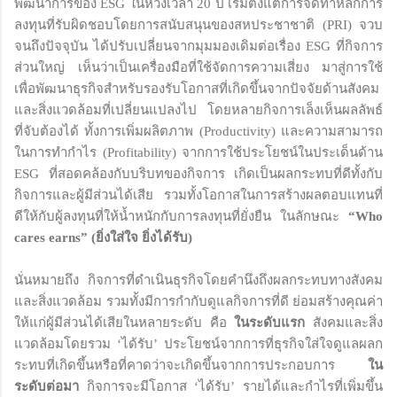
พัฒนาการของ ESG ในห้วงเวลา 20 ปี เริ่มตั้งแต่การจัดทำหลักการ
ลงทุนที่รับผิดชอบโดยการสนับสนุนของสหประชาชาติ (PRI) จวบ
จนถึงปัจจุบัน ได้ปรับเปลี่ยนจากมุมมองเดิมต่อเรื่อง ESG ที่กิจการ
ส่วนใหญ่ เห็นว่าเป็นเครื่องมือที่ใช้จัดการความเสี่ยง มาสู่การใช้
เพื่อพัฒนาธุรกิจสำหรับรองรับโอกาสที่เกิดขึ้นจากปัจจัยด้านสังคม
และสิ่งแวดล้อมที่เปลี่ยนแปลงไป โดยหลายกิจการเล็งเห็นผลลัพธ์
ที่จับต้องได้ ทั้งการเพิ่มผลิตภาพ (Productivity) และความสามารถ
ในการทำกำไร (Profitability) จากการใช้ประโยชน์ในประเด็นด้าน
ESG ที่สอดคล้องกับบริบทของกิจการ เกิดเป็นผลกระทบที่ดีทั้งกับ
กิจการและผู้มีส่วนได้เสีย รวมทั้งโอกาสในการสร้างผลตอบแทนที่
ดีให้กับผู้ลงทุนที่ให้น้ำหนักกับการลงทุนที่ยั่งยืน ในลักษณะ
“Who
cares earns” (ยิ่งใส่ใจ ยิ่งได้รับ)
นั่นหมายถึง กิจการที่ดำเนินธุรกิจโดยคำนึงถึงผลกระทบทางสังคม
และสิ่งแวดล้อม รวมทั้งมีการกำกับดูแลกิจการที่ดี ย่อมสร้างคุณค่า
ให้แก่ผู้มีส่วนได้เสียในหลายระดับ คือ
ในระดับแรก
สังคมและสิ่ง
แวดล้อมโดยรวม ‘ได้รับ’ ประโยชน์จากการที่ธุรกิจใส่ใจดูแลผลก
ระทบที่เกิดขึ้นหรือที่คาดว่าจะเกิดขึ้นจากการประกอบการ
ใน
ระดับต่อมา
กิจการจะมีโอกาส ‘ได้รับ’ รายได้และกำไรที่เพิ่มขึ้น