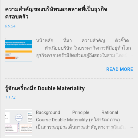
ความสำคัญของบริษัทนอกตลาดที่เป็นธุรกิจ
ครอบครัว
8.9.24
หน้าหลัก ที่มา ความสำคัญ ตัวชี้วัด
ทำเนียบบริษัท ในบรรดากิจการที่มีอยู่ทั่วโลก
ธุรกิจครอบครัวมีสัดส่วนอยู่ถึงสองในสาม โดยมี
มูลค่ามากกว่า 70% ของจีดีพีโลก และครอง
READ MORE
สัดส่วนการจ้างงานอยู่ราว 60% นอกจากนี้ 85%
ของธุรกิจสตาร์ตอัปทั่วโลก ถูกก่อตั้งขึ้นด้วยเงิน
จากครอบครัว (ที่มา: FFI Global Data Points) จาก
รู้จักเครื่องมือ Double Materiality
ข้อมูลการสำรวจของ Family Business Network
1.1.24
องค์กรเครือข่ายธุรกิจครอบครัวที่ก่อตั้งเมื่อปี ค.ศ.
1989 มีสมาชิกรวมกันกว่า 4,500 ครอบครัวธุรกิจ
Background Principle Rational
ใน 65 ประเทศทั่วโลก ระบุว่า แม้กิจการครอบครัว
Course Double Materiality (ทวิสารัตถภาพ)
จะให้ความสำคัญเพิ่มขึ้นกับประเด็นสิ่งแวดล้อม
เป็นการระบุประเด็นสาระสำคัญทางการเงินอัน
สังคม และธรรมาภิบาล (ESG) แต่เกือบ 60% ของ
เกิดจากปัจจัยความยั่งยืนที่มีต่อการสร้างคุณค่า
191 กิจการครอบครัวที่ทำการสำรวจ ยังมิได้มีการ