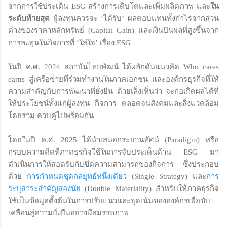
จากการใช้ประเด็น ESG สร้างการเติบโตและเพิ่มผลิตภาพ และ
ใน
ระดับท้ายสุด
ผู้ลงทุนควรจะ ‘ได้รับ’ ผลตอบแทนทั้งกำไรจากส่วน
ต่างของราคาหลักทรัพย์ (Capital Gain) และเงินปันผลที่สูงขึ้นจาก
การลงทุนในกิจการที่ ‘ใส่ใจ’ เรื่อง ESG
ในปี ค.ศ. 2024 สถาบันไทยพัฒน์ ได้ผลักดันแนวคิด Who cares
earns สู่เครือข่ายที่ร่วมทำงานในภาคเอกชน และองค์กรธุรกิจที่ให้
ความสำคัญกับการพัฒนาที่ยั่งยืน ด้วยเล็งเห็นว่า จะก่อเกิดผลได้ที่
ให้ประโยชน์ทั้งแก่ผู้ลงทุน กิจการ ตลอดจนสังคมและสิ่งแวดล้อม
โดยรวม ควบคู่ไปพร้อมกัน
โดยในปี ค.ศ. 2025 ได้นำเสนอกระบวนทัศน์ (Paradigm) หรือ
กรอบความคิดที่ภาคธุรกิจใช้ในการจับประเด็นด้าน ESG มา
ดำเนินการให้สอดรับกับขีดความสามารถของกิจการ ซึ่งประกอบ
ด้วย
การกำหนดชุดกลยุทธ์หนึ่งเดียว
(Single Strategy) และ
การ
ระบุสาระสำคัญสองนัย
(Double Materiality) สำหรับให้ภาคธุรกิจ
ใช้เป็นข้อมูลตั้งต้นในการปรับแนวและจุดเน้นขององค์กรเพื่อขับ
เคลื่อนสู่ความยั่งยืนอย่างมีสมรรถภาพ