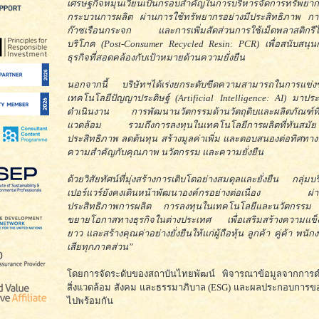
เศรษฐกิจหมุนเวียนเป็นกรอบสำคัญในการบริหารจัดการทรัพยา
กระบวนการผลิต ผ่านการใช้ทรัพยากรอย่างมีประสิทธิภาพ ก
ก๊าซเรือนกระจก และการเพิ่มสัดส่วนการใช้เม็ดพลาสติกรีไ
บริโภค (Post-Consumer Recycled Resin: PCR) เพื่อสนับสนุ
ธุรกิจที่สอดคล้องกับเป้าหมายด้านความยั่งยืน
นอกจากนี้ บริษัทฯได้เร่งยกระดับขีดความสามารถในการแข่ง
เทคโนโลยีปัญญาประดิษฐ์ (Artificial Intelligence: AI) มาประ
ดำเนินงาน การพัฒนานวัตกรรมด้านวัตถุดิบและผลิตภัณฑ์ที่เป
แวดล้อม รวมถึงการลงทุนในเทคโนโลยีการผลิตที่ทันสมัย
ประสิทธิภาพ ลดต้นทุน สร้างมูลค่าเพิ่ม และตอบสนองต่อทิศทาง
ความสำคัญกับคุณภาพ นวัตกรรม และความยั่งยืน
ด้วยวิสัยทัศน์ที่มุ่งสร้างการเติบโตอย่างสมดุลและยั่งยืน กลุ่มบ
เปอร์แวร์ยังคงเดินหน้าพัฒนาองค์กรอย่างต่อเนื่อง ผ่า
ประสิทธิภาพการผลิต การลงทุนในเทคโนโลยีและนวัตกรร
ขยายโอกาสทางธุรกิจในต่างประเทศ เพื่อเสริมสร้างความแข็
ยาว และสร้างคุณค่าอย่างยั่งยืนให้แก่ผู้ถือหุ้น ลูกค้า คู่ค้า พนักง
เสียทุกภาคส่วน”
โดยการจัดระดับของสถาบันไทยพัฒน์ พิจารณาข้อมูลจากการด
สิ่งแวดล้อม สังคม และธรรมาภิบาล (ESG) และผลประกอบการของ
ไปพร้อมกัน