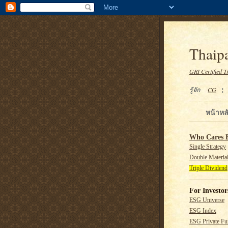
Thaipa
GRI Certified T
รู้จัก
CG
หน้าหล
Who Cares 
Single Strategy
Double Material
Triple Dividend
For Investor
ESG Universe
ESG Index
ESG Private F