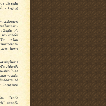
นินงานโดดเด่น
์ (Packaging)
าพแวดล้อมทาง
าสตร์โดยเฉพาะ
นวัตถุดิบ ค่า
ริษัทฯจึงให้
ใกล้ชิด พร้อม
ริมสร้างความ
สามารถในการ
ฐานสำคัญในการ
ยืน บริษัทฯจึง
ที่จำเป็นต่อ
ถและความคิด
ต้หลักธรรมาภิ
คม และประเทศ
วดล้อม โดยยึด
orld” และหลัก