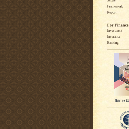
Scope
Framework
Report
For Finance 
Investment
Insurance
Banking
ทิศทาง ES