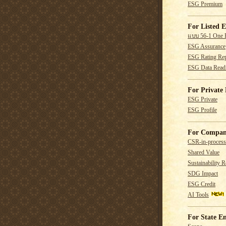
ESG Premium
For Listed E
แบบ 56-1 One 
ESG Assurance
ESG Rating Rep
ESG Data Read
For Private 
ESG Private
ESG Profile
For Compan
CSR-in-process
Shared Value
Sustainability R
SDG Impact
ESG Credit
AI Tools
For State En