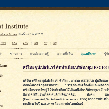
t Institute
raining Partner
นับตั้งแต่ปี พ.ศ.2556
¦
ESG
¦
CSR
¦
CSV
¦
SD
¦
SE
¦
SB
ัก
ข่าวสาร
แหล่งความรู้
ความยั่งยืน
อุณหภิบาล
รู้
Earns
ศรีไทยซุปเปอร์แวร์ ติดทำเนียบบริษัทกลุ่ม ESG100 เป
ity
บริษัท ศรีไทยซุปเปอร์แวร์ จำกัด (มหาชน) (SITHAI) ผู้ผลิตแล
ภัณฑ์พลาสติกอุตสาหกรรม บรรจุภัณฑ์เครื่องดื่มและผลิตภัณฑ
ครัวเรือนรายใหญ่ ได้รับคัดเลือกให้เป็นหนึ่งในบริษัทกลุ่มหลักทรั
s
มีการดำเนินงานโดดเด่นด้านสิ่งแวดล้อม สังคม และ
(Environmental, Social and Governance: ESG) จากการประเมิ
ทะเบียน ในปี พ.ศ. 2569 โดยสถาบันไทยพัฒน์
und