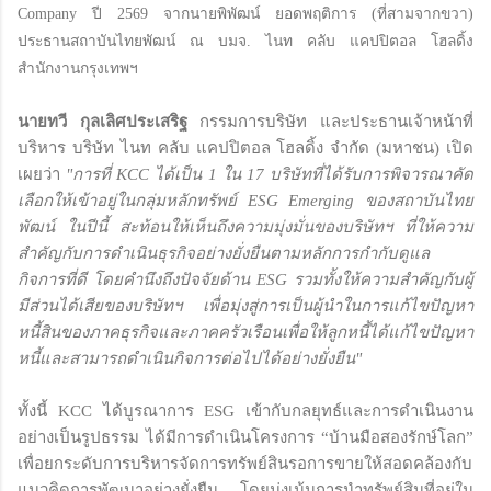
Company ปี 2569 จากนายพิพัฒน์ ยอดพฤติการ (ที่สามจากขวา)
ประธานสถาบันไทยพัฒน์ ณ บมจ. ไนท คลับ แคปปิตอล โฮลดิ้ง
สำนักงานกรุงเทพฯ
นายทวี กุลเลิศประเสริฐ
กรรมการบริษัท และประธานเจ้าหน้าที่
บริหาร บริษัท ไนท คลับ แคปปิตอล โฮลดิ้ง จำกัด (มหาชน) เปิด
เผยว่า
"การที่ KCC ได้เป็น 1 ใน 17 บริษัทที่ได้รับการพิจารณาคัด
เลือกให้เข้าอยู่ในกลุ่มหลักทรัพย์ ESG Emerging ของสถาบันไทย
พัฒน์ ในปีนี้ สะท้อนให้เห็นถึงความมุ่งมั่นของบริษัทฯ ที่ให้ความ
สำคัญกับการดำเนินธุรกิจอย่างยั่งยืนตามหลักการกำกับดูแล
กิจการที่ดี โดยคำนึงถึงปัจจัยด้าน ESG รวมทั้งให้ความสำคัญกับผู้
มีส่วนได้เสียของบริษัทฯ เพื่อมุ่งสู่การเป็นผู้นำในการแก้ไขปัญหา
หนี้สินของภาคธุรกิจและภาคครัวเรือนเพื่อให้ลูกหนี้ได้แก้ไขปัญหา
หนี้และสามารถดำเนินกิจการต่อไปได้อย่างยั่งยืน"
ทั้งนี้ KCC ได้บูรณาการ ESG เข้ากับกลยุทธ์และการดำเนินงาน
อย่างเป็นรูปธรรม ได้มีการดำเนินโครงการ “บ้านมือสองรักษ์โลก”
เพื่อยกระดับการบริหารจัดการทรัพย์สินรอการขายให้สอดคล้องกับ
แนวคิดการพัฒนาอย่างยั่งยืน โดยมุ่งเน้นการนำทรัพย์สินที่อยู่ใน