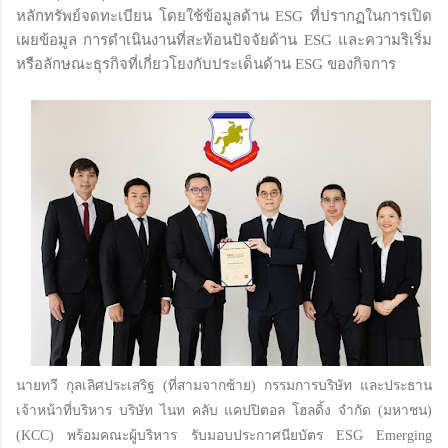
หลักทรัพย์จดทะเบียน โดยใช้ข้อมูลด้าน ESG ที่ปรากฏในการเปิด
เผยข้อมูล การดำเนินงานที่สะท้อนปัจจัยด้าน ESG และความริเริ่ม
หรือลักษณะธุรกิจที่เกี่ยวโยงกับประเด็นด้าน ESG ของกิจการ
นายทวี กุลเลิศประเสริฐ (ที่สามจากซ้าย) กรรมการบริษัท และประธาน
เจ้าหน้าที่บริหาร บริษัท ไนท คลับ แคปปิตอล โฮลดิ้ง จำกัด (มหาชน)
(KCC) พร้อมคณะผู้บริหาร รับมอบประกาศนียบัตร ESG Emerging