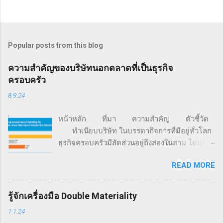
Popular posts from this blog
ความสำคัญของบริษัทนอกตลาดที่เป็นธุรกิจ
ครอบครัว
8.9.24
หน้าหลัก ที่มา ความสำคัญ ตัวชี้วัด
ทำเนียบบริษัท ในบรรดากิจการที่มีอยู่ทั่วโลก
ธุรกิจครอบครัวมีสัดส่วนอยู่ถึงสองในสาม โดยมี
มูลค่ามากกว่า 70% ของจีดีพีโลก และครอง
READ MORE
สัดส่วนการจ้างงานอยู่ราว 60% นอกจากนี้ 85%
ของธุรกิจสตาร์ตอัปทั่วโลก ถูกก่อตั้งขึ้นด้วยเงิน
จากครอบครัว (ที่มา: FFI Global Data Points) จาก
รู้จักเครื่องมือ Double Materiality
ข้อมูลการสำรวจของ Family Business Network
1.1.24
องค์กรเครือข่ายธุรกิจครอบครัวที่ก่อตั้งเมื่อปี ค.ศ.