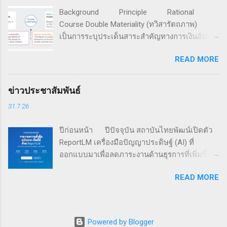
1989 มีสมาชิกรวมกันกว่า 4,500 ครอบครัวธุรกิจ
Background Principle Rational
ใน 65 ประเทศทั่วโลก ระบุว่า แม้กิจการครอบครัว
Course Double Materiality (ทวิสารัตถภาพ)
จะให้ความสำคัญเพิ่มขึ้นกับประเด็นสิ่งแวดล้อม
เป็นการระบุประเด็นสาระสำคัญทางการเงินอัน
สังคม และธรรมาภิบาล (ESG) แต่เกือบ 60% ของ
เกิดจากปัจจัยความยั่งยืนที่มีต่อการสร้างคุณค่า
191 กิจการครอบครัวที่ทำการสำรวจ ยังมิได้มีการ
READ MORE
กิจการ และประเด็นสาระสำคัญของผลกระทบอัน
จัดทำรายงานประจำปี โดย 16% ของกิจการที่ถูก
เกิดจากการกระทำขององค์กรที่มีต่อเศรษฐกิจ
สำรวจ มีการเปิดเผยตัวเลขการดำเนินงานตามตัว
สังคม และสิ่งแวดล้อม สำหรับนำไปใช้ดำเนินการ
ชี้วัดทางสังคมและสิ่งแวดล้อมต่อสาธารณะ และมี
ข่าวประชาสัมพันธ์
เพื่อมุ่งสู่ความยั่งยืน หลักการทวิสารัตถาพ ทวิ
เพียง 5% ที่มีการรับฟังกลุ่มผู้มีส่วนได้เสีย เพื่อใช้
31.7.26
สารัตถภาพ เป็นเครื่องมือที่พัฒนาต่อยอดมาจาก
กำหนดเนื้อหาในรายงาน เครือข่ายธุรกิจครอบ
การวิเคราะห์สารัตถภาพ (Materiality Analysis)
คร...
ปีก่อนหน้า ปีปัจจุบัน สถาบันไทยพัฒน์เปิดตัว
ซึ่งเป็นการค้นหาและระบุประเด็นความยั่งยืนที่
ReportLM เครื่องมือปัญญาประดิษฐ์ (AI) ที่
เป็นสาระสำคัญที่บริษัทจำเป็นต้องดำเนินการ อัน
ออกแบบมาเพื่อลดภาระงานด้านธุรการที่เพิ่มขึ้น
ถือเป็นหัวใจของการขับเคลื่อนเรื่องการพัฒนาที่
ในการเปิดเผยข้อมูลความยั่งยืน ในขณะที่ยังคง
ยั่งยืน โดยผนวกการวิเคราะห์สารัตถภาพทางการ
READ MORE
รักษาคุณภาพและความน่าเชื่อถือข้อมูล ( อ่านต่อ
เงินที่เป็นผลจากปัจจัยด้านเศรษฐกิจ สังคม และสิ่ง
) สถาบันไทยพัฒน์ จะจัดอบรมรายวิชา Double
แวดล้อม (แบบ Outside-in) เข้ากับการวิเคราะห์
Materiality (ระยะเวลา 1 วัน) ในวันศุกร์ที่ 7
สารัตถภาพเชิงผลกระทบที่เกิดจากองค์กรทั้งทาง
สิงหาคม 2569 ถ่ายทอดเนื้อหาและวิธีการประเมิน
ด้านเศรษฐกิจ สังคม และสิ่งแวดล้อม (แบบ
Powered by Blogger