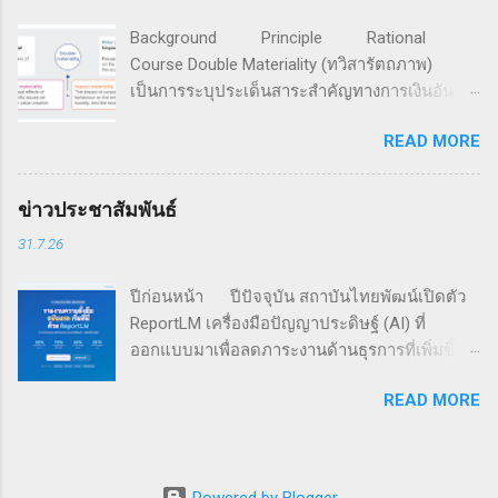
1989 มีสมาชิกรวมกันกว่า 4,500 ครอบครัวธุรกิจ
Background Principle Rational
ใน 65 ประเทศทั่วโลก ระบุว่า แม้กิจการครอบครัว
Course Double Materiality (ทวิสารัตถภาพ)
จะให้ความสำคัญเพิ่มขึ้นกับประเด็นสิ่งแวดล้อม
เป็นการระบุประเด็นสาระสำคัญทางการเงินอัน
สังคม และธรรมาภิบาล (ESG) แต่เกือบ 60% ของ
เกิดจากปัจจัยความยั่งยืนที่มีต่อการสร้างคุณค่า
191 กิจการครอบครัวที่ทำการสำรวจ ยังมิได้มีการ
READ MORE
กิจการ และประเด็นสาระสำคัญของผลกระทบอัน
จัดทำรายงานประจำปี โดย 16% ของกิจการที่ถูก
เกิดจากการกระทำขององค์กรที่มีต่อเศรษฐกิจ
สำรวจ มีการเปิดเผยตัวเลขการดำเนินงานตามตัว
สังคม และสิ่งแวดล้อม สำหรับนำไปใช้ดำเนินการ
ชี้วัดทางสังคมและสิ่งแวดล้อมต่อสาธารณะ และมี
ข่าวประชาสัมพันธ์
เพื่อมุ่งสู่ความยั่งยืน หลักการทวิสารัตถาพ ทวิ
เพียง 5% ที่มีการรับฟังกลุ่มผู้มีส่วนได้เสีย เพื่อใช้
31.7.26
สารัตถภาพ เป็นเครื่องมือที่พัฒนาต่อยอดมาจาก
กำหนดเนื้อหาในรายงาน เครือข่ายธุรกิจครอบ
การวิเคราะห์สารัตถภาพ (Materiality Analysis)
คร...
ปีก่อนหน้า ปีปัจจุบัน สถาบันไทยพัฒน์เปิดตัว
ซึ่งเป็นการค้นหาและระบุประเด็นความยั่งยืนที่
ReportLM เครื่องมือปัญญาประดิษฐ์ (AI) ที่
เป็นสาระสำคัญที่บริษัทจำเป็นต้องดำเนินการ อัน
ออกแบบมาเพื่อลดภาระงานด้านธุรการที่เพิ่มขึ้น
ถือเป็นหัวใจของการขับเคลื่อนเรื่องการพัฒนาที่
ในการเปิดเผยข้อมูลความยั่งยืน ในขณะที่ยังคง
ยั่งยืน โดยผนวกการวิเคราะห์สารัตถภาพทางการ
READ MORE
รักษาคุณภาพและความน่าเชื่อถือข้อมูล ( อ่านต่อ
เงินที่เป็นผลจากปัจจัยด้านเศรษฐกิจ สังคม และสิ่ง
) สถาบันไทยพัฒน์ จะจัดอบรมรายวิชา Double
แวดล้อม (แบบ Outside-in) เข้ากับการวิเคราะห์
Materiality (ระยะเวลา 1 วัน) ในวันศุกร์ที่ 7
สารัตถภาพเชิงผลกระทบที่เกิดจากองค์กรทั้งทาง
สิงหาคม 2569 ถ่ายทอดเนื้อหาและวิธีการประเมิน
ด้านเศรษฐกิจ สังคม และสิ่งแวดล้อม (แบบ
Powered by Blogger