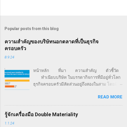
Popular posts from this blog
ความสำคัญของบริษัทนอกตลาดที่เป็นธุรกิจ
ครอบครัว
8.9.24
หน้าหลัก ที่มา ความสำคัญ ตัวชี้วัด
ทำเนียบบริษัท ในบรรดากิจการที่มีอยู่ทั่วโลก
ธุรกิจครอบครัวมีสัดส่วนอยู่ถึงสองในสาม โดยมี
มูลค่ามากกว่า 70% ของจีดีพีโลก และครอง
READ MORE
สัดส่วนการจ้างงานอยู่ราว 60% นอกจากนี้ 85%
ของธุรกิจสตาร์ตอัปทั่วโลก ถูกก่อตั้งขึ้นด้วยเงิน
จากครอบครัว (ที่มา: FFI Global Data Points) จาก
รู้จักเครื่องมือ Double Materiality
ข้อมูลการสำรวจของ Family Business Network
1.1.24
องค์กรเครือข่ายธุรกิจครอบครัวที่ก่อตั้งเมื่อปี ค.ศ.