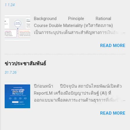
1.1.24
องค์กรเครือข่ายธุรกิจครอบครัวที่ก่อตั้งเมื่อปี ค.ศ.
1989 มีสมาชิกรวมกันกว่า 4,500 ครอบครัวธุรกิจ
Background Principle Rational
ใน 65 ประเทศทั่วโลก ระบุว่า แม้กิจการครอบครัว
Course Double Materiality (ทวิสารัตถภาพ)
จะให้ความสำคัญเพิ่มขึ้นกับประเด็นสิ่งแวดล้อม
เป็นการระบุประเด็นสาระสำคัญทางการเงินอัน
สังคม และธรรมาภิบาล (ESG) แต่เกือบ 60% ของ
เกิดจากปัจจัยความยั่งยืนที่มีต่อการสร้างคุณค่า
191 กิจการครอบครัวที่ทำการสำรวจ ยังมิได้มีการ
READ MORE
กิจการ และประเด็นสาระสำคัญของผลกระทบอัน
จัดทำรายงานประจำปี โดย 16% ของกิจการที่ถูก
เกิดจากการกระทำขององค์กรที่มีต่อเศรษฐกิจ
สำรวจ มีการเปิดเผยตัวเลขการดำเนินงานตามตัว
สังคม และสิ่งแวดล้อม สำหรับนำไปใช้ดำเนินการ
ชี้วัดทางสังคมและสิ่งแวดล้อมต่อสาธารณะ และมี
ข่าวประชาสัมพันธ์
เพื่อมุ่งสู่ความยั่งยืน หลักการทวิสารัตถาพ ทวิ
เพียง 5% ที่มีการรับฟังกลุ่มผู้มีส่วนได้เสีย เพื่อใช้
31.7.26
สารัตถภาพ เป็นเครื่องมือที่พัฒนาต่อยอดมาจาก
กำหนดเนื้อหาในรายงาน เครือข่ายธุรกิจครอบ
การวิเคราะห์สารัตถภาพ (Materiality Analysis)
คร...
ปีก่อนหน้า ปีปัจจุบัน สถาบันไทยพัฒน์เปิดตัว
ซึ่งเป็นการค้นหาและระบุประเด็นความยั่งยืนที่
ReportLM เครื่องมือปัญญาประดิษฐ์ (AI) ที่
เป็นสาระสำคัญที่บริษัทจำเป็นต้องดำเนินการ อัน
ออกแบบมาเพื่อลดภาระงานด้านธุรการที่เพิ่มขึ้น
ถือเป็นหัวใจของการขับเคลื่อนเรื่องการพัฒนาที่
ในการเปิดเผยข้อมูลความยั่งยืน ในขณะที่ยังคง
ยั่งยืน โดยผนวกการวิเคราะห์สารัตถภาพทางการ
READ MORE
รักษาคุณภาพและความน่าเชื่อถือข้อมูล ( อ่านต่อ
เงินที่เป็นผลจากปัจจัยด้านเศรษฐกิจ สังคม และสิ่ง
) สถาบันไทยพัฒน์ จะจัดอบรมรายวิชา Double
แวดล้อม (แบบ Outside-in) เข้ากับการวิเคราะห์
Materiality (ระยะเวลา 1 วัน) ในวันศุกร์ที่ 7
สารัตถภาพเชิงผลกระทบที่เกิดจากองค์กรทั้งทาง