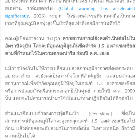
อย่างคงที่เท่านั้น ผลการศึกษาชิ้นใหม่โดย แกรนต์ ฟอสเตอร์ และ
สเตฟาน ราห์มสตอร์ฟ (
Global warming has accelerated
significantly
, 2026) ระบุว่า ในช่วงทศวรรษที่ผ่านมาถือเป็นช่วง
เวลาที่อุณหภูมิโลกพุ่งสูงขึ้นเร็วที่สุดเท่าที่เคยมีการบันทึกไว้
คณะผู้เขียนรายงาน ระบุว่า
หากสถานการณ์ยังคงดำเนินต่อไปใน
อัตราปัจจุบัน โลกจะมีอุณหภูมิสูงเกินขีดจำกัด 1.5 องศาเซลเซียส
ตามที่กำหนดไว้ในความตกลงปารีส ก่อนปี ค.ศ. 2030
แม้การป้องกันไม่ให้การเปลี่ยนแปลงสภาพภูมิอากาศส่งผลกระทบ
อย่างเลวร้าย จะยังคงเป็นภารกิจโลกที่สำคัญยิ่ง แต่แบบจำลอง
สถานการณ์เพื่อจำกัดอุณหภูมิให้อยู่ในเกณฑ์ 1.5 องศาเซลเซียส
หรือการปล่อยก๊าซเรือนกระจกสุทธิเป็นศูนย์ ภายในปี ค.ศ. 2050
นั้น แทบจะไม่สามารถนำมาใช้เป็นแนวทางปฏิบัติจริงได้อีกต่อไป
ส่วนแนวคิดแบบจำลองการพุ่งเกินเป้า (Overshoot) ซึ่งเป็น
สถานการณ์ที่อุณหภูมิโลกจะสูงทะลุเกณฑ์ 1.5 องศาเซลเซียสไป
ก่อน แล้วค่อยลดระดับลงมาในภายหลังนั้น ในทางเทคนิค ถือว่ามี
ความเป็นไปได้