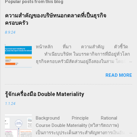
Popular posts from this blog
ความสำคัญของบริษัทนอกตลาดที่เป็นธุรกิจ
ครอบครัว
8.9.24
หน้าหลัก ที่มา ความสำคัญ ตัวชี้วัด
ทำเนียบบริษัท ในบรรดากิจการที่มีอยู่ทั่วโลก
ธุรกิจครอบครัวมีสัดส่วนอยู่ถึงสองในสาม โดยมี
มูลค่ามากกว่า 70% ของจีดีพีโลก และครอง
READ MORE
สัดส่วนการจ้างงานอยู่ราว 60% นอกจากนี้ 85%
ของธุรกิจสตาร์ตอัปทั่วโลก ถูกก่อตั้งขึ้นด้วยเงิน
จากครอบครัว (ที่มา: FFI Global Data Points) จาก
รู้จักเครื่องมือ Double Materiality
ข้อมูลการสำรวจของ Family Business Network
1.1.24
องค์กรเครือข่ายธุรกิจครอบครัวที่ก่อตั้งเมื่อปี ค.ศ.
1989 มีสมาชิกรวมกันกว่า 4,500 ครอบครัวธุรกิจ
Background Principle Rational
ใน 65 ประเทศทั่วโลก ระบุว่า แม้กิจการครอบครัว
Course Double Materiality (ทวิสารัตถภาพ)
จะให้ความสำคัญเพิ่มขึ้นกับประเด็นสิ่งแวดล้อม
เป็นการระบุประเด็นสาระสำคัญทางการเงินอัน
สังคม และธรรมาภิบาล (ESG) แต่เกือบ 60% ของ