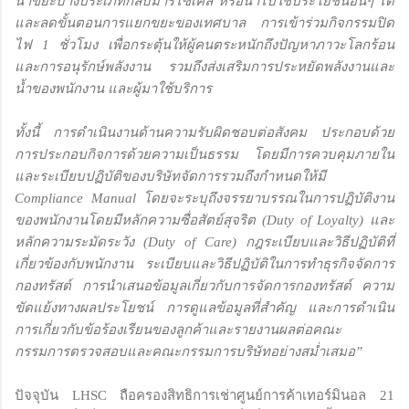
นำขยะบางประเภทกลับมารีไซเคิล หรือนำไปใช้ประโยชน์อื่นๆ ได้
และลดขั้นตอนการแยกขยะของเทศบาล การเข้าร่วมกิจกรรมปิด
ไฟ 1 ชั่วโมง เพื่อกระตุ้นให้ผู้คนตระหนักถึงปัญหาภาวะโลกร้อน
และการอนุรักษ์พลังงาน รวมถึงส่งเสริมการประหยัดพลังงานและ
น้ำของพนักงาน และผู้มาใช้บริการ
ทั้งนี้ การดำเนินงานด้านความรับผิดชอบต่อสังคม ประกอบด้วย
การประกอบกิจการด้วยความเป็นธรรม โดยมีการควบคุมภายใน
และระเบียบปฏิบัติของบริษัทจัดการรวมถึงกำหนดให้มี
Compliance Manual โดยจะระบุถึงจรรยาบรรณในการปฏิบัติงาน
ของพนักงานโดยมีหลักความซื่อสัตย์สุจริต (Duty of Loyalty) และ
หลักความระมัดระวัง (Duty of Care) กฎระเบียบและวิธีปฏิบัติที่
เกี่ยวข้องกับพนักงาน ระเบียบและวิธีปฏิบัติในการทำธุรกิจจัดการ
กองทรัสต์ การนำเสนอข้อมูลเกี่ยวกับการจัดการกองทรัสต์ ความ
ขัดแย้งทางผลประโยชน์ การดูแลข้อมูลที่สำคัญ และการดำเนิน
การเกี่ยวกับข้อร้องเรียนของลูกค้าและรายงานผลต่อคณะ
กรรมการตรวจสอบและคณะกรรมการบริษัทอย่างสม่ำเสมอ”
ปัจจุบัน LHSC ถือครองสิทธิการเช่าศูนย์การค้าเทอร์มินอล 21