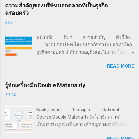
ความสำคัญของบริษัทนอกตลาดที่เป็นธุรกิจ
ครอบครัว
8.9.24
หน้าหลัก ที่มา ความสำคัญ ตัวชี้วัด
ทำเนียบบริษัท ในบรรดากิจการที่มีอยู่ทั่วโลก
ธุรกิจครอบครัวมีสัดส่วนอยู่ถึงสองในสาม โดยมี
มูลค่ามากกว่า 70% ของจีดีพีโลก และครอง
READ MORE
สัดส่วนการจ้างงานอยู่ราว 60% นอกจากนี้ 85%
ของธุรกิจสตาร์ตอัปทั่วโลก ถูกก่อตั้งขึ้นด้วยเงิน
จากครอบครัว (ที่มา: FFI Global Data Points) จาก
รู้จักเครื่องมือ Double Materiality
ข้อมูลการสำรวจของ Family Business Network
1.1.24
องค์กรเครือข่ายธุรกิจครอบครัวที่ก่อตั้งเมื่อปี ค.ศ.
1989 มีสมาชิกรวมกันกว่า 4,500 ครอบครัวธุรกิจ
Background Principle Rational
ใน 65 ประเทศทั่วโลก ระบุว่า แม้กิจการครอบครัว
Course Double Materiality (ทวิสารัตถภาพ)
จะให้ความสำคัญเพิ่มขึ้นกับประเด็นสิ่งแวดล้อม
เป็นการระบุประเด็นสาระสำคัญทางการเงินอัน
สังคม และธรรมาภิบาล (ESG) แต่เกือบ 60% ของ
เกิดจากปัจจัยความยั่งยืนที่มีต่อการสร้างคุณค่า
191 กิจการครอบครัวที่ทำการสำรวจ ยังมิได้มีการ
READ MORE