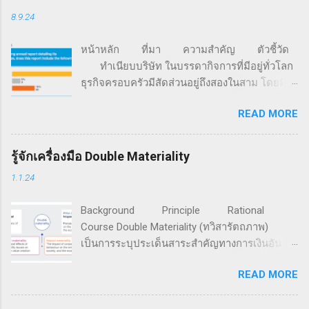
8.9.24
หน้าหลัก ที่มา ความสำคัญ ตัวชี้วัด
ทำเนียบบริษัท ในบรรดากิจการที่มีอยู่ทั่วโลก
ธุรกิจครอบครัวมีสัดส่วนอยู่ถึงสองในสาม โดยมี
มูลค่ามากกว่า 70% ของจีดีพีโลก และครอง
READ MORE
สัดส่วนการจ้างงานอยู่ราว 60% นอกจากนี้ 85%
ของธุรกิจสตาร์ตอัปทั่วโลก ถูกก่อตั้งขึ้นด้วยเงิน
จากครอบครัว (ที่มา: FFI Global Data Points) จาก
รู้จักเครื่องมือ Double Materiality
ข้อมูลการสำรวจของ Family Business Network
1.1.24
องค์กรเครือข่ายธุรกิจครอบครัวที่ก่อตั้งเมื่อปี ค.ศ.
1989 มีสมาชิกรวมกันกว่า 4,500 ครอบครัวธุรกิจ
Background Principle Rational
ใน 65 ประเทศทั่วโลก ระบุว่า แม้กิจการครอบครัว
Course Double Materiality (ทวิสารัตถภาพ)
จะให้ความสำคัญเพิ่มขึ้นกับประเด็นสิ่งแวดล้อม
เป็นการระบุประเด็นสาระสำคัญทางการเงินอัน
สังคม และธรรมาภิบาล (ESG) แต่เกือบ 60% ของ
เกิดจากปัจจัยความยั่งยืนที่มีต่อการสร้างคุณค่า
191 กิจการครอบครัวที่ทำการสำรวจ ยังมิได้มีการ
READ MORE
กิจการ และประเด็นสาระสำคัญของผลกระทบอัน
จัดทำรายงานประจำปี โดย 16% ของกิจการที่ถูก
เกิดจากการกระทำขององค์กรที่มีต่อเศรษฐกิจ
สำรวจ มีการเปิดเผยตัวเลขการดำเนินงานตามตัว