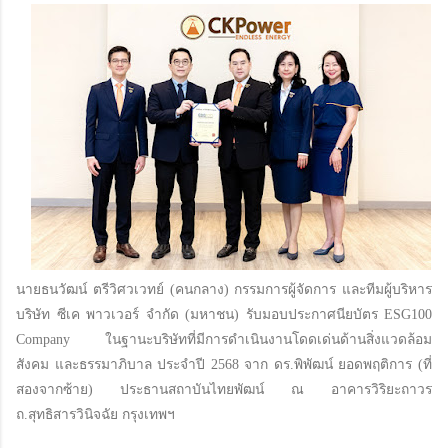
นายธนวัฒน์ ตรีวิศวเวทย์ (คนกลาง) กรรมการผู้จัดการ และทีมผู้บริหาร
บริษัท ซีเค พาวเวอร์ จำกัด (มหาชน) รับมอบประกาศนียบัตร ESG100
Company ในฐานะบริษัทที่มีการดำเนินงานโดดเด่นด้านสิ่งแวดล้อม
สังคม และธรรมาภิบาล ประจำปี 2568 จาก ดร.พิพัฒน์ ยอดพฤติการ (ที่
สองจากซ้าย) ประธานสถาบันไทยพัฒน์ ณ อาคารวิริยะถาวร
ถ.สุทธิสารวินิจฉัย กรุงเทพฯ