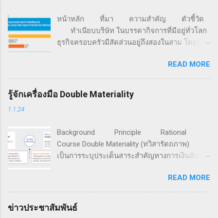
หน้าหลัก ที่มา ความสำคัญ ตัวชี้วัด
ทำเนียบบริษัท ในบรรดากิจการที่มีอยู่ทั่วโลก
ธุรกิจครอบครัวมีสัดส่วนอยู่ถึงสองในสาม โดยมี
มูลค่ามากกว่า 70% ของจีดีพีโลก และครอง
READ MORE
สัดส่วนการจ้างงานอยู่ราว 60% นอกจากนี้ 85%
ของธุรกิจสตาร์ตอัปทั่วโลก ถูกก่อตั้งขึ้นด้วยเงิน
จากครอบครัว (ที่มา: FFI Global Data Points) จาก
รู้จักเครื่องมือ Double Materiality
ข้อมูลการสำรวจของ Family Business Network
1.1.24
องค์กรเครือข่ายธุรกิจครอบครัวที่ก่อตั้งเมื่อปี ค.ศ.
1989 มีสมาชิกรวมกันกว่า 4,500 ครอบครัวธุรกิจ
Background Principle Rational
ใน 65 ประเทศทั่วโลก ระบุว่า แม้กิจการครอบครัว
Course Double Materiality (ทวิสารัตถภาพ)
จะให้ความสำคัญเพิ่มขึ้นกับประเด็นสิ่งแวดล้อม
เป็นการระบุประเด็นสาระสำคัญทางการเงินอัน
สังคม และธรรมาภิบาล (ESG) แต่เกือบ 60% ของ
เกิดจากปัจจัยความยั่งยืนที่มีต่อการสร้างคุณค่า
191 กิจการครอบครัวที่ทำการสำรวจ ยังมิได้มีการ
READ MORE
กิจการ และประเด็นสาระสำคัญของผลกระทบอัน
จัดทำรายงานประจำปี โดย 16% ของกิจการที่ถูก
เกิดจากการกระทำขององค์กรที่มีต่อเศรษฐกิจ
สำรวจ มีการเปิดเผยตัวเลขการดำเนินงานตามตัว
สังคม และสิ่งแวดล้อม สำหรับนำไปใช้ดำเนินการ
ชี้วัดทางสังคมและสิ่งแวดล้อมต่อสาธารณะ และมี
ข่าวประชาสัมพันธ์
เพื่อมุ่งสู่ความยั่งยืน หลักการทวิสารัตถาพ ทวิ
เพียง 5% ที่มีการรับฟังกลุ่มผู้มีส่วนได้เสีย เพื่อใช้