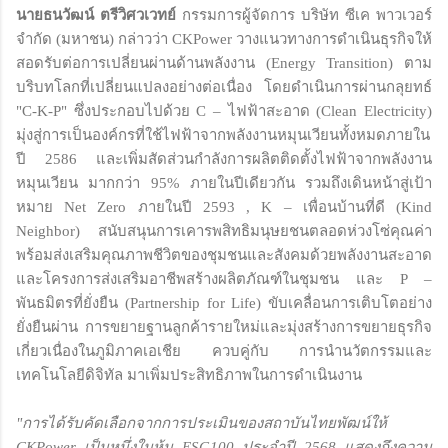
นายธนวัฒน์ ตรีวิศวเวทย์
กรรมการผู้จัดการ บริษัท ซีเค พาวเวอร์
จำกัด (มหาชน) กล่าวว่า CKPower วางแนวทางการดำเนินธุรกิจให้
สอดรับต่อการเปลี่ยนผ่านด้านพลังงาน (Energy Transition) ตาม
บริบทโลกที่เปลี่ยนแปลงอย่างต่อเนื่อง โดยดำเนินการผ่านกลุยทธ์
"C-K-P" ซึ่งประกอบไปด้วย C – ไฟฟ้าสะอาด (Clean Electricity)
มุ่งสู่การเป็นองค์กรที่ใช้ไฟฟ้าจากพลังงานหมุนเวียนทั้งหมดภายใน
ปี 2586 และเพิ่มสัดส่วนกำลังการผลิตติดตั้งไฟฟ้าจากพลังงาน
หมุนเวียน มากกว่า 95% ภายในปีเดียวกัน รวมถึงเดินหน้าสู่เป้า
หมาย Net Zero ภายในปี 2593 , K – เพื่อนบ้านที่ดี (Kind
Neighbor) สนับสนุนการเคารพสิทธิมนุษยชนตลอดห่วงโซ่คุณค่า
พร้อมส่งเสริมคุณภาพชีวิตของชุมชนและสังคมด้วยพลังงานสะอาด
และโครงการส่งเสริมอาชีพสร้างผลิตภัณฑ์ในชุมชน และ P –
พันธมิตรที่ยั่งยืน (Partnership for Life) ขับเคลื่อนการเติบโตอย่าง
ยั่งยืนผ่าน การขยายฐานลูกค้ารายใหม่และมุ่งสร้างการขยายธุรกิจ
เกี่ยวเนื่องในภูมิภาคเอเชีย ควบคู่กับ การนำนวัตกรรมและ
เทคโนโลยีดิจิทัล มาเพิ่มประสิทธิภาพในการดำเนินงาน
"การได้รับคัดเลือกจากการประเมินของสถาบันไทยพัฒน์ให้
CKPower เป็นหนึ่งในหุ้น ESG100 ประจำปี 2568 แสดงถึงความ