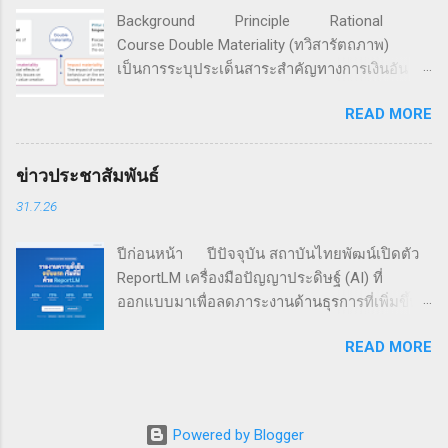
1989 มีสมาชิกรวมกันกว่า 4,500 ครอบครัวธุรกิจ
Background Principle Rational
ใน 65 ประเทศทั่วโลก ระบุว่า แม้กิจการครอบครัว
Course Double Materiality (ทวิสารัตถภาพ)
จะให้ความสำคัญเพิ่มขึ้นกับประเด็นสิ่งแวดล้อม
เป็นการระบุประเด็นสาระสำคัญทางการเงินอัน
สังคม และธรรมาภิบาล (ESG) แต่เกือบ 60% ของ
เกิดจากปัจจัยความยั่งยืนที่มีต่อการสร้างคุณค่า
191 กิจการครอบครัวที่ทำการสำรวจ ยังมิได้มีการ
READ MORE
กิจการ และประเด็นสาระสำคัญของผลกระทบอัน
จัดทำรายงานประจำปี โดย 16% ของกิจการที่ถูก
เกิดจากการกระทำขององค์กรที่มีต่อเศรษฐกิจ
สำรวจ มีการเปิดเผยตัวเลขการดำเนินงานตามตัว
สังคม และสิ่งแวดล้อม สำหรับนำไปใช้ดำเนินการ
ชี้วัดทางสังคมและสิ่งแวดล้อมต่อสาธารณะ และมี
ข่าวประชาสัมพันธ์
เพื่อมุ่งสู่ความยั่งยืน หลักการทวิสารัตถาพ ทวิ
เพียง 5% ที่มีการรับฟังกลุ่มผู้มีส่วนได้เสีย เพื่อใช้
31.7.26
สารัตถภาพ เป็นเครื่องมือที่พัฒนาต่อยอดมาจาก
กำหนดเนื้อหาในรายงาน เครือข่ายธุรกิจครอบ
การวิเคราะห์สารัตถภาพ (Materiality Analysis)
คร...
ปีก่อนหน้า ปีปัจจุบัน สถาบันไทยพัฒน์เปิดตัว
ซึ่งเป็นการค้นหาและระบุประเด็นความยั่งยืนที่
ReportLM เครื่องมือปัญญาประดิษฐ์ (AI) ที่
เป็นสาระสำคัญที่บริษัทจำเป็นต้องดำเนินการ อัน
ออกแบบมาเพื่อลดภาระงานด้านธุรการที่เพิ่มขึ้น
ถือเป็นหัวใจของการขับเคลื่อนเรื่องการพัฒนาที่
ในการเปิดเผยข้อมูลความยั่งยืน ในขณะที่ยังคง
ยั่งยืน โดยผนวกการวิเคราะห์สารัตถภาพทางการ
READ MORE
รักษาคุณภาพและความน่าเชื่อถือข้อมูล ( อ่านต่อ
เงินที่เป็นผลจากปัจจัยด้านเศรษฐกิจ สังคม และสิ่ง
) สถาบันไทยพัฒน์ จะจัดอบรมรายวิชา Double
แวดล้อม (แบบ Outside-in) เข้ากับการวิเคราะห์
Materiality (ระยะเวลา 1 วัน) ในวันศุกร์ที่ 7
สารัตถภาพเชิงผลกระทบที่เกิดจากองค์กรทั้งทาง
สิงหาคม 2569 ถ่ายทอดเนื้อหาและวิธีการประเมิน
ด้านเศรษฐกิจ สังคม และสิ่งแวดล้อม (แบบ
Powered by Blogger
ทวิสารัตถภาพตามแนวทางในมาตรฐาน ESRS