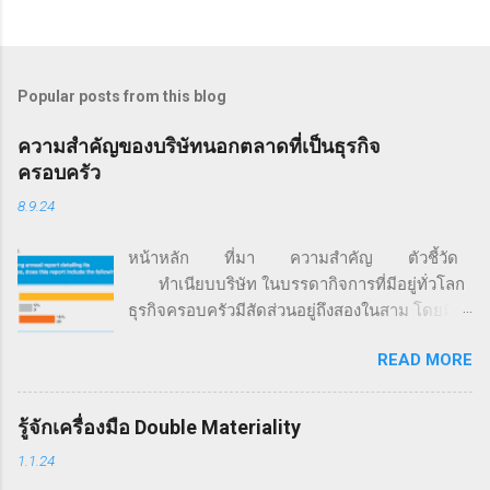
Popular posts from this blog
ความสำคัญของบริษัทนอกตลาดที่เป็นธุรกิจ
ครอบครัว
8.9.24
หน้าหลัก ที่มา ความสำคัญ ตัวชี้วัด
ทำเนียบบริษัท ในบรรดากิจการที่มีอยู่ทั่วโลก
ธุรกิจครอบครัวมีสัดส่วนอยู่ถึงสองในสาม โดยมี
มูลค่ามากกว่า 70% ของจีดีพีโลก และครอง
READ MORE
สัดส่วนการจ้างงานอยู่ราว 60% นอกจากนี้ 85%
ของธุรกิจสตาร์ตอัปทั่วโลก ถูกก่อตั้งขึ้นด้วยเงิน
จากครอบครัว (ที่มา: FFI Global Data Points) จาก
รู้จักเครื่องมือ Double Materiality
ข้อมูลการสำรวจของ Family Business Network
1.1.24
องค์กรเครือข่ายธุรกิจครอบครัวที่ก่อตั้งเมื่อปี ค.ศ.