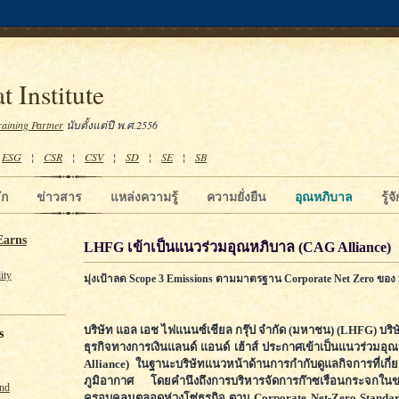
t Institute
raining Partner
นับตั้งแต่ปี พ.ศ.2556
¦
ESG
¦
CSR
¦
CSV
¦
SD
¦
SE
¦
SB
ัก
ข่าวสาร
แหล่งความรู้
ความยั่งยืน
อุณหภิบาล
รู้
Earns
LHFG เข้าเป็นแนวร่วมอุณหภิบาล (CAG Alliance)
ity
มุ่งเป้าลด Scope 3 Emissions ตามมาตรฐาน Corporate Net Zero ของ
บริษัท แอล เอช ไฟแนนซ์เชียล กรุ๊ป จำกัด (มหาชน) (LHFG) บริษ
s
ธุรกิจทางการเงินแลนด์ แอนด์ เฮ้าส์ ประกาศเข้าเป็นแนวร่วมอ
Alliance) ในฐานะบริษัทแนวหน้าด้านการกำกับดูแลกิจการที่เกี
ภูมิอากาศ โดยคำนึงถึงการบริหารจัดการก๊าซเรือนกระจกใน
und
ครอบคลุมตลอดห่วงโซ่ธุรกิจ ตาม Corporate Net-Zero Standar