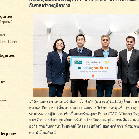
กับศาสตร์ทางภูมิอากาศ
quities
Report-S
ort
iness Check
Equities
ies
eport
บริษัท แอล เอช ไฟแนนซ์เชียล กรุ๊ป จำกัด (มหาชน) (LHFG) โดยนายว
ธนาผล President (ที่สองจากขวา) และนายวิเชียร อมรพูนชัย (ขวาส
รองกรรมการผู้จัดการ เข้าเป็นแนวร่วมอุณหภิบาล (CAG Alliance) ใ
หน้าด้านการกำกับดูแลกิจการที่เกี่ยวโยงกับสภาพภูมิอากาศที่ครอบคล
ธุรกิจ ร่วมกับสถาบันไทยพัฒน์ โดยนายพิพัฒน์ ยอดพฤติการ (ที่สองจ
สถาบันไทยพัฒน์
terprises