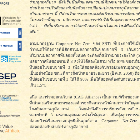
ร่วมอุณหภิบาล ซึ่งริเริ่มขึ้นด้วยเจตนารมณ์ที่มุ่งหมายให้องค์กรมีเ
ช่วยในการปรับตัวและรับมือกับการเปลี่ยนแปลงสภาพภูมิอากา
เป็นแนวร่วมฯ นี้ มีส่วนในการตอบสนองต่อเป้าหมายการพัฒนาที่ยั่
โครงสร้างพื้นฐาน นวัตกรรม และการปรับให้เป็นอุตสาหกรรมที่ยั่ง
9.4.1 ที่เป็นปริมาณการปล่อยก๊าซคาร์บอนไดออกไซด์ที่ลดได้ต
เพิ่ม”
ตามมาตรฐาน Corporate Net Zero ของ SBTi ที่ประกาศใช้เมื่
กำหนดให้กิจการที่มีสัดส่วนมลอากาศในขอบข่ายที่ 3 เกิน
ปริมาณมลอากาศที่ปล่อยทั้งหมด จะต้องตั้งเป้าหมายระยะใกล้ (5-1
มลอากาศในขอบข่ายที่ 3 ลงให้ได้สองในสาม หรือ 67% ของป
ที่ปล่อยในขอบข่ายที่ 3 เพื่อให้สอดคล้องกับกรอบเพดานอุณหภู
เป็นอย่างน้อย ขณะที่การตั้งเป้าหมายระยะยาว (ปี ค.ศ. 2050) 
ที่ปล่อยในขอบข่ายที่ 3 ให้ได้ 90% เพื่อให้สอดคล้องกับกรอบเพด
เกิน 1.5°C
อนึ่ง แนวร่วมอุณหภิบาล (CAG Alliance) เป็นความริเริ่มของส
ที่เน้นส่งเสริมบทบาทขององค์กรธุรกิจแนวหน้าด้านการกำกับดูแลกิ
โยงกับสภาพภูมิอากาศ โดยคำนึงถึงการบริหารจัดการก๊าซเ
ขอบข่ายที่ 3 ครอบคลุมตลอดห่วงโซ่คุณค่า เพื่อมุ่งสู่การบรร
ปล่อยก๊าซเรือนกระจกสุทธิเป็นศูนย์ตาม Corporate Net-Zero
สอดคล้องกับศาสตร์ทางภูมิอากาศ