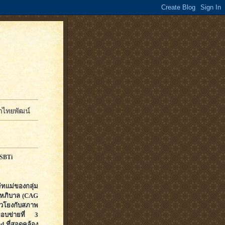
จักไทยพัฒน์
 SBTi
ัทแม่ของกลุ่ม
ุณหภิบาล (CAG
่ยวโยงกับสภาพ
ขอบข่ายที่ 3
d ที่สอดคล้อง