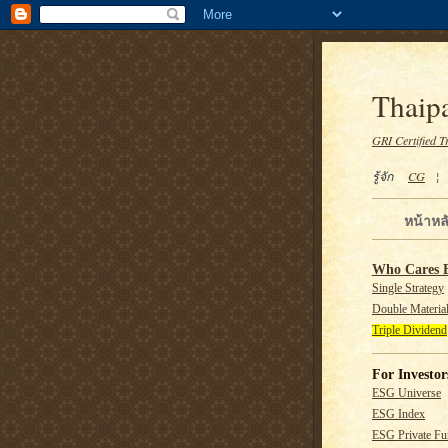
Thaipa
GRI Certified T
รู้จัก
CG
หน้าหล
Who Cares 
Single Strategy
Double Material
Triple Dividend
For Investor
ESG Universe
ESG Index
ESG Private F