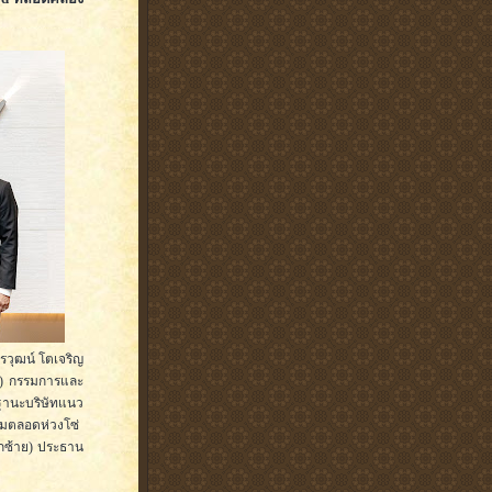
รวุฒน์ โตเจริญ
ุด) กรรมการและ
นฐานะบริษัทแนว
ุมตลอดห่วงโซ่
ากซ้าย) ประธาน