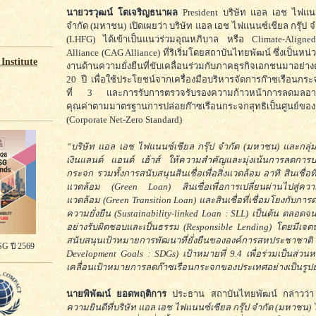
นายวรวุฒน์ โตเจริญธนาผล
President บริษัท แอล เอช ไฟแนน
จำกัด (มหาชน) เปิดเผยว่า บริษัท แอล เอช ไฟแนนซ์เชียล กรุ๊ป 
(LHFG) ได้เข้าเป็นแนวร่วมอุณหภิบาล หรือ Climate-Aligne
Alliance (CAG Alliance) ที่ริเริ่มโดยสถาบันไทยพัฒน์ ซึ่งเป็นหน่วย
Institute
งานด้านความยั่งยืนที่ขับเคลื่อนร่วมกับภาคธุรกิจเอกชนมาอย่างต่
20 ปี เพื่อใช้ประโยชน์จากเครื่องมือบริหารจัดการก๊าซเรือนก
ที่ 3 และการรับการตรวจรับรองความก้าวหน้าการลดมลอาก
คุณค่าตามมาตรฐานการปล่อยก๊าซเรือนกระจกสุทธิเป็นศูนย์ของ
(Corporate Net-Zero Standard)
“บริษัท แอล เอช ไฟแนนซ์เชียล กรุ๊ป จำกัด (มหาชน) และกลุ่
เงินแลนด์ แอนด์ เฮ้าส์ ให้ความสำคัญและมุ่งเน้นการลดการป
กระจก รวมทั้งการสนับสนุนสินเชื่อเพื่อสิ่งแวดล้อม อาทิ สินเชื่อที่
แวดล้อม (Green Loan) สินเชื่อเพื่อการเปลี่ยนผ่านไปสู่ความยั
แวดล้อม (Green Transition Loan) และสินเชื่อที่เชื่อมโยงกับกา
ความยั่งยืน (Sustainability-linked Loan : SLL) เป็นต้น ตลอดจน
อย่างรับผิดชอบและเป็นธรรม (Responsible Lending) โดยมีเจ
สนับสนุนเป้าหมายการพัฒนาที่ยั่งยืนขององค์การสหประชาชาติ
G ปี 2569
Development Goals : SDGs) เป้าหมายที่ 9.4 เพื่อร่วมเป็นส่วนห
เคลื่อนเป้าหมายการลดก๊าซเรือนกระจกของประเทศอย่างเป็นรู
นายพิพัฒน์ ยอดพฤติการ
ประธาน สถาบันไทยพัฒน์ กล่าวว่
ความยินดีที่บริษัท แอล เอช ไฟแนนซ์เชียล กรุ๊ป จำกัด (มหาชน) 