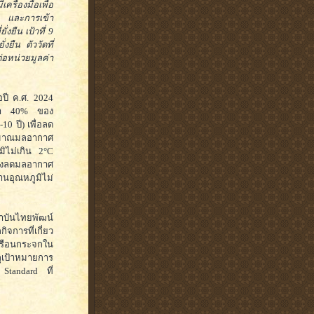
ครื่องมือเพื่อ
ศ และการเข้า
งยืน เป้าที่ 9
ยืน ตัววัดที่
่อหน่วยมูลค่า
อปี ค.ศ. 2024
กว่า 40% ของ
0 ปี) เพื่อลด
ริมาณมลอากาศ
มิไม่เกิน 2°C
ต้องลดมลอากาศ
านอุณหภูมิไม่
ถาบันไทยพัฒน์
จการที่เกี่ยว
รือนกระจกใน
ลุเป้าหมายการ
 Standard ที่