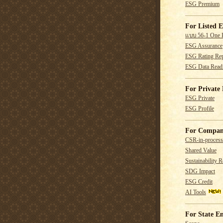
ESG Premium
For Listed E
แบบ 56-1 One 
ESG Assurance
ESG Rating Rep
ESG Data Read
For Private 
ESG Private
ESG Profile
For Compan
CSR-in-process
Shared Value
Sustainability R
SDG Impact
ESG Credit
AI Tools
For State En