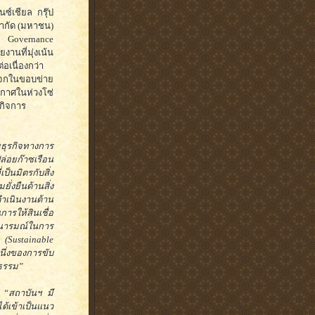
ซ์เชียล กรุ๊ป
จำกัด (มหาชน)
d Governance
งานที่มุ่งเน้น
อเนื่องกว่า
ระจกในขอบข่าย
าศในห่วงโซ่
กิจการ
มธุรกิจทางการ
ล่อยก๊าซเรือน
เป็นมิตรกับสิ่ง
่งยืนด้านสิ่ง
รดำเนินงานด้าน
การให้สินเชื่อ
ตนารมณ์ในการ
 (Sustainable
นึ่งของการขับ
ปธรรม”
า
“สถาบันฯ มี
ได้เข้าเป็นแนว