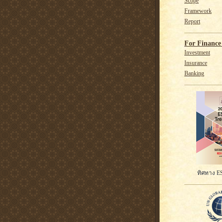
Scope
Framework
Report
For Finance 
Investment
Insurance
Banking
ทิศทาง ES