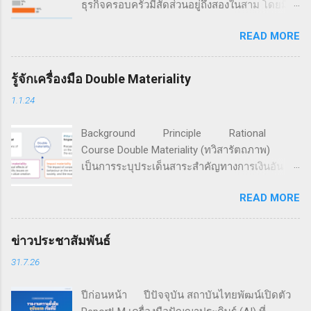
ธุรกิจครอบครัวมีสัดส่วนอยู่ถึงสองในสาม โดยมี
มูลค่ามากกว่า 70% ของจีดีพีโลก และครอง
READ MORE
สัดส่วนการจ้างงานอยู่ราว 60% นอกจากนี้ 85%
ของธุรกิจสตาร์ตอัปทั่วโลก ถูกก่อตั้งขึ้นด้วยเงิน
จากครอบครัว (ที่มา: FFI Global Data Points) จาก
รู้จักเครื่องมือ Double Materiality
ข้อมูลการสำรวจของ Family Business Network
1.1.24
องค์กรเครือข่ายธุรกิจครอบครัวที่ก่อตั้งเมื่อปี ค.ศ.
1989 มีสมาชิกรวมกันกว่า 4,500 ครอบครัวธุรกิจ
Background Principle Rational
ใน 65 ประเทศทั่วโลก ระบุว่า แม้กิจการครอบครัว
Course Double Materiality (ทวิสารัตถภาพ)
จะให้ความสำคัญเพิ่มขึ้นกับประเด็นสิ่งแวดล้อม
เป็นการระบุประเด็นสาระสำคัญทางการเงินอัน
สังคม และธรรมาภิบาล (ESG) แต่เกือบ 60% ของ
เกิดจากปัจจัยความยั่งยืนที่มีต่อการสร้างคุณค่า
191 กิจการครอบครัวที่ทำการสำรวจ ยังมิได้มีการ
READ MORE
กิจการ และประเด็นสาระสำคัญของผลกระทบอัน
จัดทำรายงานประจำปี โดย 16% ของกิจการที่ถูก
เกิดจากการกระทำขององค์กรที่มีต่อเศรษฐกิจ
สำรวจ มีการเปิดเผยตัวเลขการดำเนินงานตามตัว
สังคม และสิ่งแวดล้อม สำหรับนำไปใช้ดำเนินการ
ชี้วัดทางสังคมและสิ่งแวดล้อมต่อสาธารณะ และมี
ข่าวประชาสัมพันธ์
เพื่อมุ่งสู่ความยั่งยืน หลักการทวิสารัตถาพ ทวิ
เพียง 5% ที่มีการรับฟังกลุ่มผู้มีส่วนได้เสีย เพื่อใช้
31.7.26
สารัตถภาพ เป็นเครื่องมือที่พัฒนาต่อยอดมาจาก
กำหนดเนื้อหาในรายงาน เครือข่ายธุรกิจครอบ
การวิเคราะห์สารัตถภาพ (Materiality Analysis)
คร...
ปีก่อนหน้า ปีปัจจุบัน สถาบันไทยพัฒน์เปิดตัว
ซึ่งเป็นการค้นหาและระบุประเด็นความยั่งยืนที่