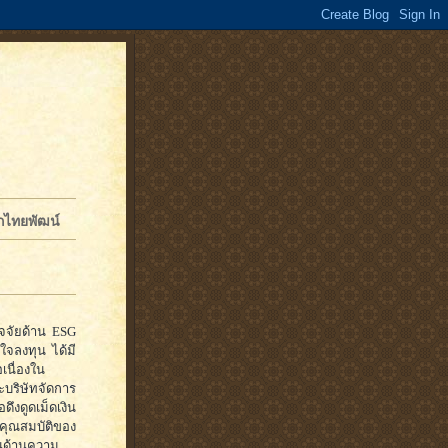
จักไทยพัฒน์
ปัจจัยด้าน ESG
ใจลงทุน ได้มี
เนื่องใน
ะบริษัทจัดการ
อดึงดูดเม็ดเงิน
กคุณสมบัติของ
านด้านความ