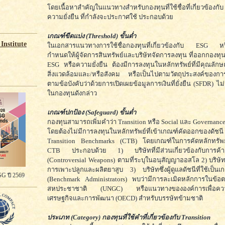
โดยเนื้อหาสำคัญในแนวทางสำหรับกองทุนที่ใช้ชื่อที่เกี่ยวข้อ
ความยั่งยืน ที่กำลังจะประกาศใช้ ประกอบด้วย
เกณฑ์ขีดแบ่ง (Threshold) ขั้นต่ำ
Institute
ในเอกสารแนวทางการใช้ชื่อกองทุนที่เกี่ยวข้องกับ ESG หรื
กำหนดให้ผู้จัดการสินทรัพย์และบริษัทจัดการลงทุน ที่ออกกองทุนที
ESG หรือความยั่งยืน ต้องมีการลงทุนในหลักทรัพย์ที่มีคุณลั
สิ่งแวดล้อมและ/หรือสังคม หรือเป็นไปตามวัตถุประสงค์ของการลง
ตามข้อบังคับว่าด้วยการเปิดเผยข้อมูลการเงินที่ยั่งยืน (SFDR) ไ
ในกองทุนดังกล่าว
เกณฑ์ปกป้อง (Safeguard) ขั้นต่ำ
กองทุนสามารถเพิ่มคำว่า Transition หรือ Social และ Governance
โดยต้องไม่มีการลงทุนในหลักทรัพย์ที่เข้าเกณฑ์คัดออกของด
Transition Benchmarks (CTB) โดยเกณฑ์ในการคัดหลักทรัพย์
CTB ประกอบด้วย 1) บริษัทที่มีส่วนเกี่ยวข้องกับการค้าอ
(Controversial Weapons) ตามที่ระบุในอนุสัญญาออสโล 2) บริษัทที
การเพาะปลูกและผลิตยาสูบ 3) บริษัทซึ่งผู้ดูแลดัชนีที่ใช้เป็
G ปี 2569
(Benchmark Administrators) พบว่ามีการละเมิดหลักการในข้อ
สหประชาชาติ (UNGC) หรือแนวทางขององค์การเพื่อควา
เศรษฐกิจและการพัฒนา (OECD) สำหรับบรรษัทข้ามชาติ
ประเภท (Category) กองทุนที่ใช้คำที่เกี่ยวข้องกับ Transition