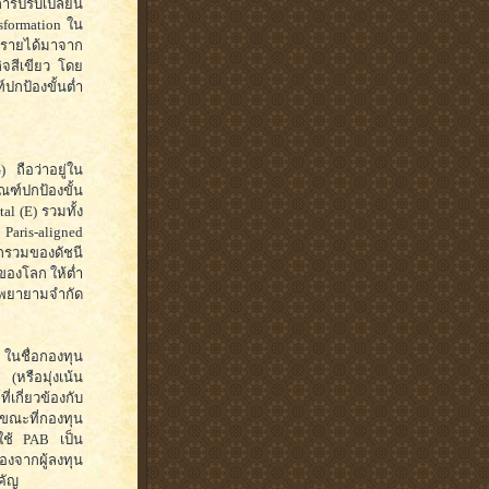
รปรับเปลี่ยน
nsformation ใน
องรายได้มาจาก
กิจสีเขียว โดย
ปกป้องขั้นต่ำ
 ถือว่าอยู่ใน
ณฑ์ปกป้องขั้น
al (E) รวมทั้ง
ris-aligned
กรวมของดัชนี
ของโลก ให้ต่ำ
ะพยายามจำกัด
e ในชื่อกองทุน
(หรือมุ่งเน้น
่เกี่ยวข้องกับ
 ขณะที่กองทุน
ะใช้ PAB เป็น
่องจากผู้ลงทุน
คัญ