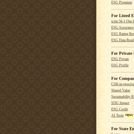
ESG Premium
For Listed E
แบบ 56-1 One 
ESG Assurance
ESG Rating Rep
ESG Data Read
For Private 
ESG Private
ESG Profile
For Compan
CSR-in-process
Shared Value
Sustainability R
SDG Impact
ESG Credit
AI Tools
For State En