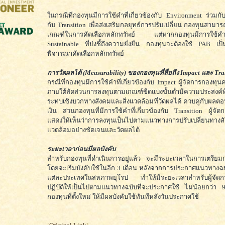
ในกรณีที่กองทุนมีการใช้คำที่เกี่ยวข้องกับ Environment ร่วมกับค
กับ Transition เพื่อส่งเสริมกลยุทธ์การปรับเปลี่ยน กองทุนสามา
เกณฑ์ในการคัดเลือกหลักทรัพย์ แต่หากกองทุนมีการใช้คำที่เ
Sustainable ที่บ่งชี้ถึงความยั่งยืน กองทุนจะต้องใช้ PAB เ
พิจารณาคัดเลือกหลักทรัพย์
การวัดผลได้ (Measurability) ของกองทุนที่สื่อถึง Impact และ Tra
กรณีที่กองทุนมีการใช้คำที่เกี่ยวข้องกับ Impact ผู้จัดการกองทุน
ภายใต้สัดส่วนการลงทุนตามเกณฑ์ขีดแบ่งขั้นต่ำมีความประสงค์ท
ระทบเชิงบวกทางสังคมและสิ่งแวดล้อมที่วัดผลได้ ควบคู่กับผ
เงิน ส่วนกองทุนที่มีการใช้คำที่เกี่ยวข้องกับ Transition ผู้จ
แสดงให้เห็นว่าการลงทุนเป็นไปตามแนวทางการปรับเปลี่ยนทางสั
แวดล้อมอย่างชัดเจนและวัดผลได้
ระยะเวลาก่อนมีผลบังคับ
สำหรับกองทุนที่ดำเนินการอยู่แล้ว จะมีระยะเวลาในการเตรีย
โดยจะเริ่มบังคับใช้ในอีก 3 เดือน หลังจากการประกาศแนวทาง
แต่ละประเทศในสหภาพยุโรป ทำให้มีระยะเวลาสำหรับผู้จัดกา
ปฏิบัติให้เป็นไปตามแนวทางฉบับที่จะประกาศใช้ ไม่น้อยกว่า
กองทุนที่ตั้งใหม่ ให้มีผลบังคับใช้ทันทีหลังวันประกาศใช้