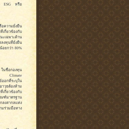
งกับ ESG หรือ
อความยั่งยืน
่เกี่ยวข้องกับ
กษณะเฉพาะด้าน
ทุนที่ยั่งยืน
ม่น้อยกว่า 80%
 ในชื่อกองทุน
ัชนี Climate
ออกที่ระบุใน
าวุธต้องห้าม
่เกี่ยวข้องกับ
นเกณฑ์มาตรฐาน
ตกลงสากลแห่ง
มร่วมมือทาง