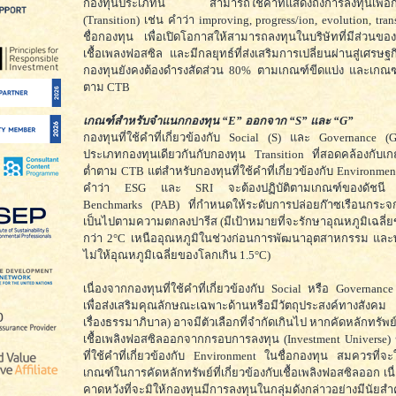
กองทุนประเภทนี้ สามารถใช้คำที่แสดงถึงการลงทุนเพื่อกา
(Transition) เช่น คำว่า improving, progress/ion, evolution, tra
ชื่อกองทุน เพื่อเปิดโอกาสให้สามารถลงทุนในบริษัทที่มีส่วนข
เชื้อเพลงฟอสซิล และมีกลยุทธ์ที่ส่งเสริมการเปลี่ยนผ่านสู่เศรษฐ
กองทุนยังคงต้องดำรงสัดส่วน 80% ตามเกณฑ์ขีดแบ่ง และเกณฑ์
ตาม CTB
เกณฑ์สำหรับจำแนกกองทุน “E” ออกจาก “S” และ “G”
กองทุนที่ใช้คำที่เกี่ยวข้องกับ Social (S) และ Governance (G)
ประเภทกองทุนเดียวกันกับกองทุน Transition ที่สอดคล้องกับเก
ต่ำตาม CTB แต่สำหรับกองทุนที่ใช้คำที่เกี่ยวข้องกับ Environment
คำว่า ESG และ SRI จะต้องปฏิบัติตามเกณฑ์ของดัชนี Pa
Benchmarks (PAB) ที่กำหนดให้ระดับการปล่อยก๊าซเรือนกระจ
เป็นไปตามความตกลงปารีส (มีเป้าหมายที่จะรักษาอุณหภูมิเฉลี่ย
กว่า 2°C เหนืออุณหภูมิในช่วงก่อนการพัฒนาอุตสาหกรรม แล
ไม่ให้อุณหภูมิเฉลี่ยของโลกเกิน 1.5°C)
เนื่องจากกองทุนที่ใช้คำที่เกี่ยวข้องกับ Social หรือ Governanc
เพื่อส่งเสริมคุณลักษณะเฉพาะด้านหรือมีวัตถุประสงค์ทางสังคม 
เรื่องธรรมาภิบาล) อาจมีตัวเลือกที่จำกัดเกินไป หากคัดหลักทรัพย์ที
เชื้อเพลิงฟอสซิลออกจากกรอบการลงทุน (Investment Universe)
ที่ใช้คำที่เกี่ยวข้องกับ Environment ในชื่อกองทุน สมควรที่จ
เกณฑ์ในการคัดหลักทรัพย์ที่เกี่ยวข้องกับเชื้อเพลิงฟอสซิลออก เนื
คาดหวังที่จะมิให้กองทุนมีการลงทุนในกลุ่มดังกล่าวอย่างมีนัยสำ