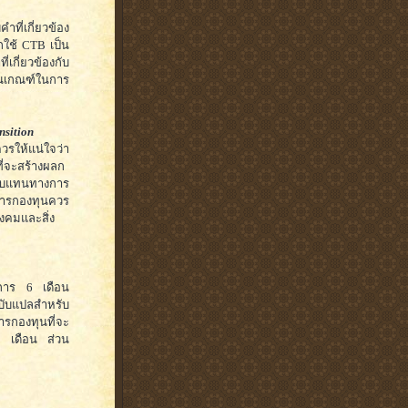
ำที่เกี่ยวข้อง
รถใช้ CTB เป็น
กี่ยวข้องกับ
ป็นเกณฑ์ในการ
nsition
ควรให้แน่ใจว่า
ี่จะสร้างผลก
ลตอบแทนทางการ
ัดการกองทุนควร
งคมและสิ่ง
มการ 6 เดือน
ฉบับแปลสำหรับ
รกองทุนที่จะ
 9 เดือน ส่วน