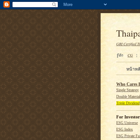
Thaipa
GRI Certified T
รู้จัก
CG
หน้าหล
Who Cares 
Single Strategy
Double Material
Triple Dividend
For Investor
ESG Universe
ESG Index
ESG Private F