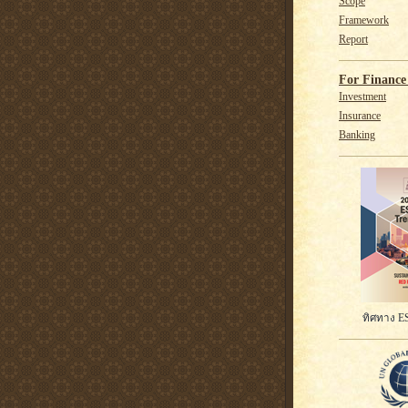
Scope
Framework
Report
For Finance 
Investment
Insurance
Banking
ทิศทาง ES