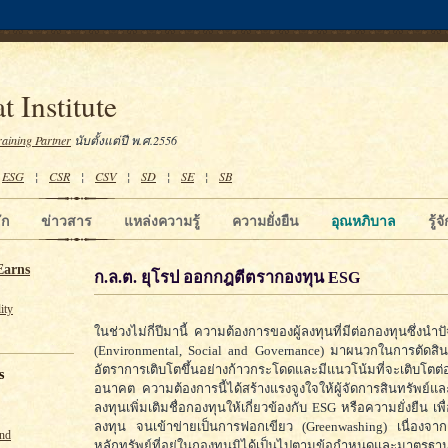
t Institute
raining Partner
นับตั้งแต่ปี พ.ศ.2556
¦
ESG
¦
CSR
¦
CSV
¦
SD
¦
SE
¦
SB
ัก
ข่าวสาร
แหล่งความรู้
ความยั่งยืน
อุณหภิบาล
รู้
Earns
ก.ล.ต. ยุโรป ออกกฎตีตรากองทุน ESG
ity
ในช่วงไม่กี่ปีมานี้ ความต้องการของผู้ลงทุนที่มีต่อกองทุนซึ่งนำ
(Environmental, Social and Governance) มาผนวกในการตัดสิน
อัตราการเติบโตขึ้นอย่างก้าวกระโดดและมีแนวโน้มที่จะเติบโตต่อ
s
อนาคต ความต้องการนี้ได้สร้างแรงจูงใจให้ผู้จัดการสินทรัพย์แล
ลงทุนเพิ่มเติมชื่อกองทุนให้เกี่ยวข้องกับ ESG หรือความยั่งยืน เพื่
ลงทุน จนเข้าข่ายเป็นการฟอกเขียว (Greenwashing) เนื่องจา
und
หลักทรัพย์ที่อยู่ในกองทุนมิได้เป็นไปตามข้อกำหนดและมาตรฐ